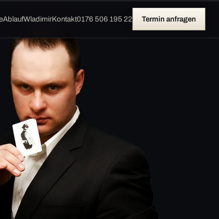
e
Ablauf
Wladimir
Kontakt
0176 506 195 22
Termin anfragen