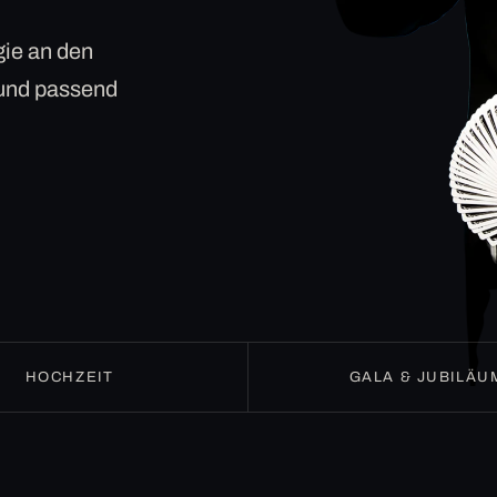
ie an den
 und passend
HOCHZEIT
GALA & JUBILÄU