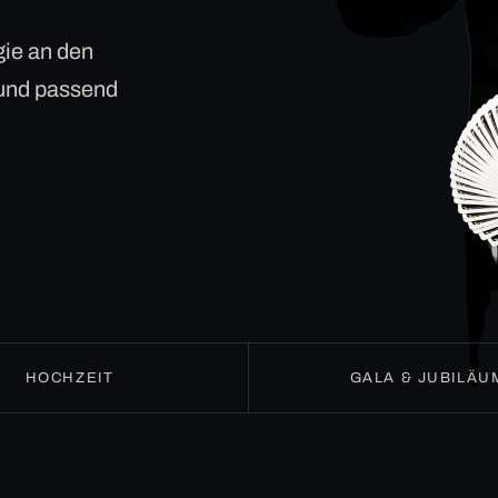
ie an den
 und passend
HOCHZEIT
GALA & JUBILÄU