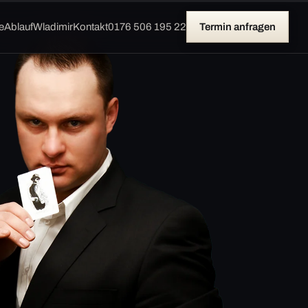
e
Ablauf
Wladimir
Kontakt
0176 506 195 22
Termin anfragen