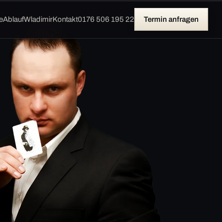
e
Ablauf
Wladimir
Kontakt
0176 506 195 22
Termin anfragen