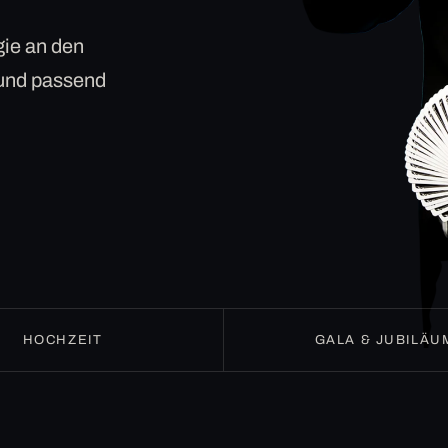
ie an den
 und passend
HOCHZEIT
GALA & JUBILÄU