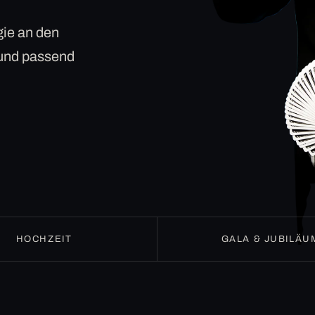
ie an den
 und passend
HOCHZEIT
GALA & JUBILÄU