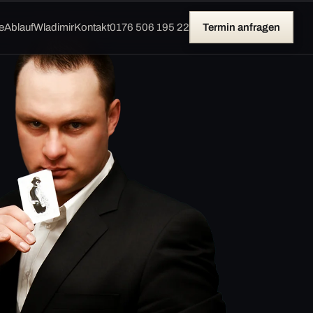
e
Ablauf
Wladimir
Kontakt
0176 506 195 22
Termin anfragen