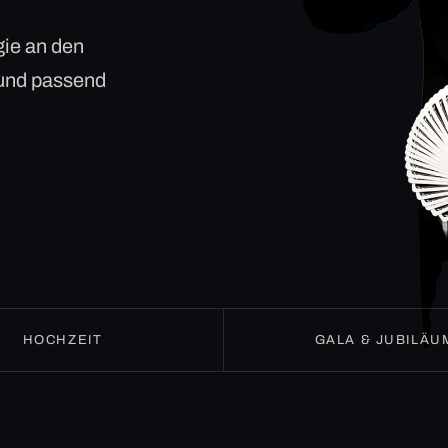
ie an den
 und passend
HOCHZEIT
GALA & JUBILÄU