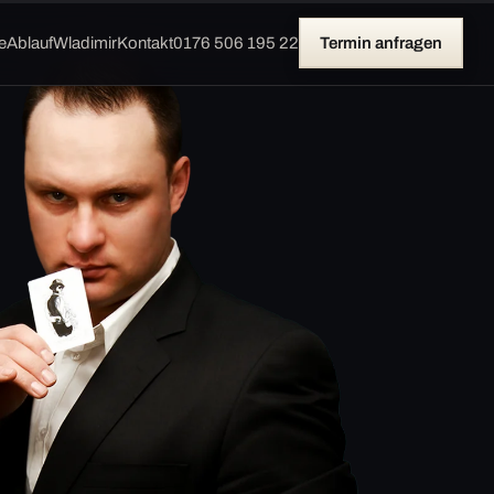
e
Ablauf
Wladimir
Kontakt
0176 506 195 22
Termin anfragen