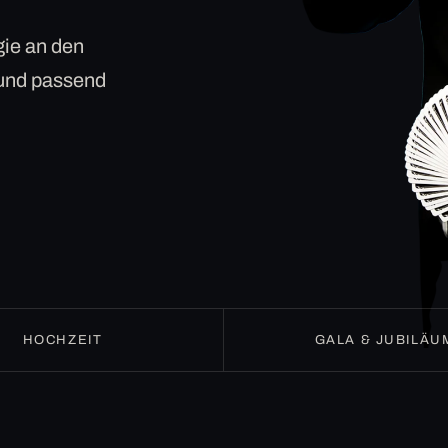
ie an den
 und passend
HOCHZEIT
GALA & JUBILÄU