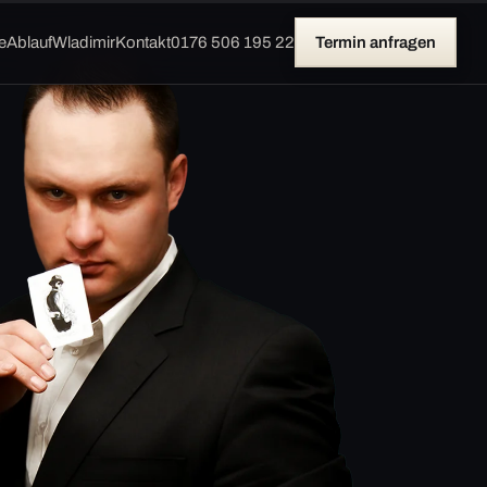
e
Ablauf
Wladimir
Kontakt
0176 506 195 22
Termin anfragen