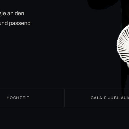
ie an den
 und passend
HOCHZEIT
GALA & JUBILÄU