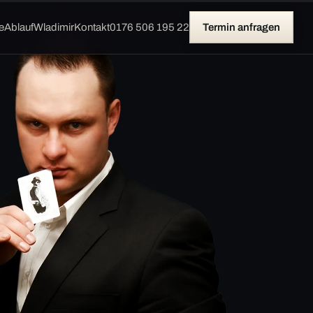
e
Ablauf
Wladimir
Kontakt
0176 506 195 22
Termin anfragen