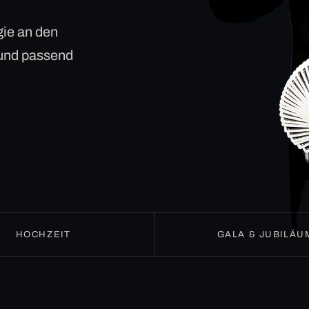
ie an den
 und passend
HOCHZEIT
GALA & JUBILÄU