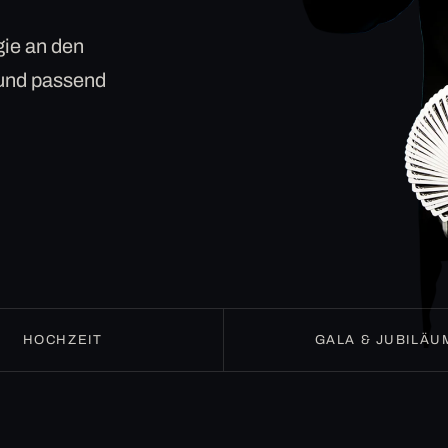
ie an den
 und passend
HOCHZEIT
GALA & JUBILÄU