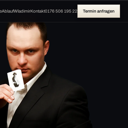
e
Ablauf
Wladimir
Kontakt
0176 506 195 22
Termin anfragen