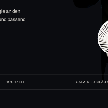
ie an den
 und passend
HOCHZEIT
GALA & JUBILÄU