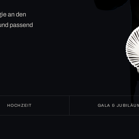
ie an den
 und passend
HOCHZEIT
GALA & JUBILÄU