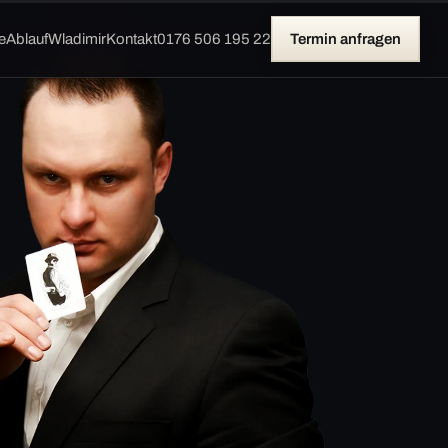
e
Ablauf
Wladimir
Kontakt
0176 506 195 22
Termin anfragen