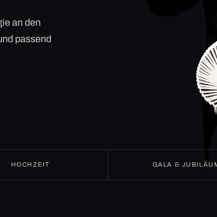
ie an den
 und passend
HOCHZEIT
GALA & JUBILÄU