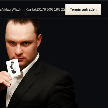
e
Ablauf
Wladimir
Kontakt
0176 506 195 22
Termin anfragen