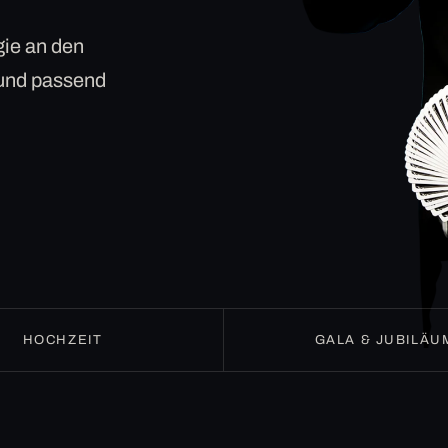
ie an den
 und passend
HOCHZEIT
GALA & JUBILÄU