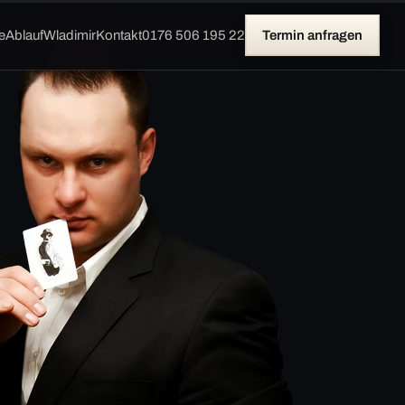
e
Ablauf
Wladimir
Kontakt
0176 506 195 22
Termin anfragen