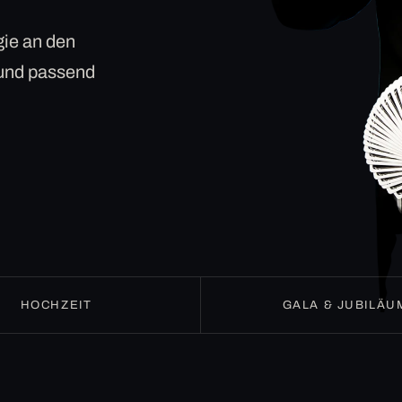
ie an den
 und passend
HOCHZEIT
GALA & JUBILÄU