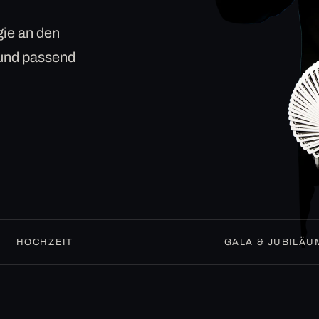
ie an den
 und passend
HOCHZEIT
GALA & JUBILÄU