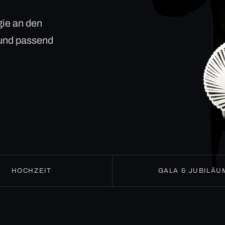
ie an den
 und passend
HOCHZEIT
GALA & JUBILÄU