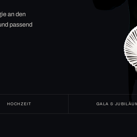
ie an den
 und passend
HOCHZEIT
GALA & JUBILÄU