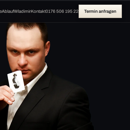
e
Ablauf
Wladimir
Kontakt
0176 506 195 22
Termin anfragen