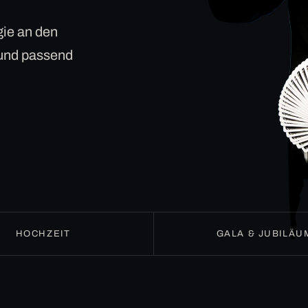
ie an den
 und passend
HOCHZEIT
GALA & JUBILÄU