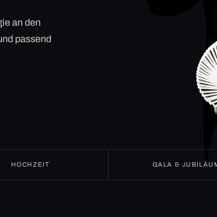
ie an den
 und passend
HOCHZEIT
GALA & JUBILÄU