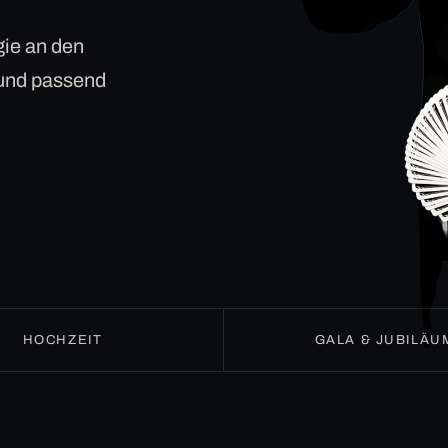
ie an den
 und passend
HOCHZEIT
GALA & JUBILÄU