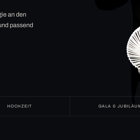
ie an den
 und passend
HOCHZEIT
GALA & JUBILÄU