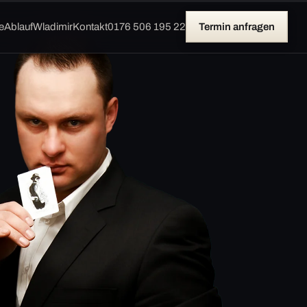
e
Ablauf
Wladimir
Kontakt
0176 506 195 22
Termin anfragen