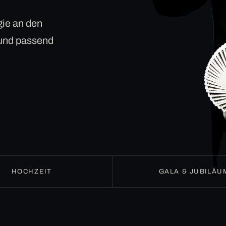
ie an den
 und passend
HOCHZEIT
GALA & JUBILÄU