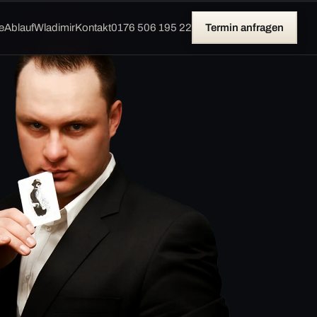
e
Ablauf
Wladimir
Kontakt
0176 506 195 22
Termin anfragen