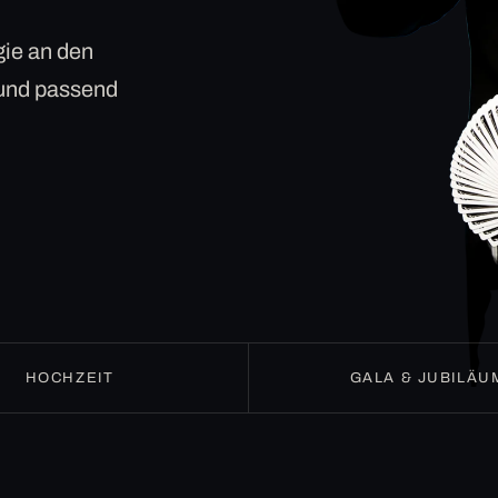
ie an den
 und passend
HOCHZEIT
GALA & JUBILÄU