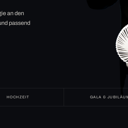
ie an den
 und passend
HOCHZEIT
GALA & JUBILÄU