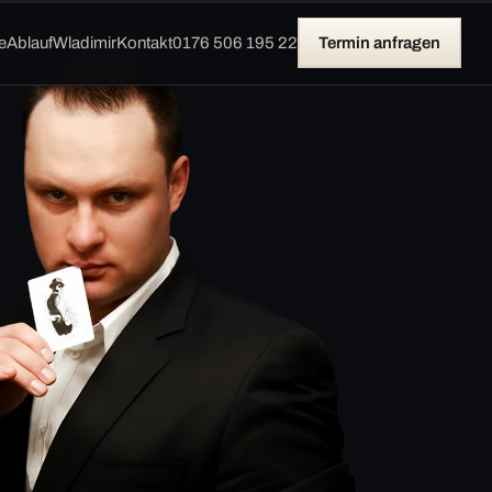
e
Ablauf
Wladimir
Kontakt
0176 506 195 22
Termin anfragen