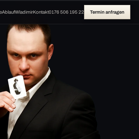
e
Ablauf
Wladimir
Kontakt
0176 506 195 22
Termin anfragen