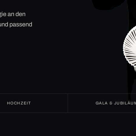
ie an den
 und passend
HOCHZEIT
GALA & JUBILÄU